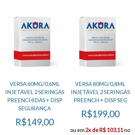
R$2
VERSA 60MG/0,6ML
VERSA 80MG/0,8ML
INJETÁVEL 2 SERINGAS
INJETÁVEL 2 SERINGAS
PREENCHIDAS + DISP
PREENCH + DISP SEG
SEGURANÇA
R$
199,00
R$
149,00
ou em
2x de R$ 103,11
no