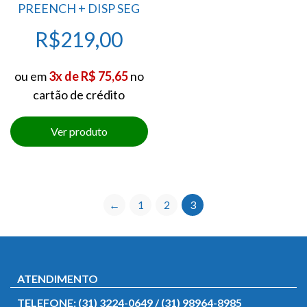
PREENCH + DISP SEG
R$
219,00
ou em
3x de R$ 75,65
no
cartão de crédito
←
1
2
3
ATENDIMENTO
TELEFONE: (31) 3224-0649 / (31) 98964-8985