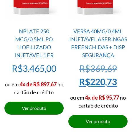
NPLATE 250
VERSA 40MG/0,4ML
MCG/0,5ML PO
INJETÁVEL 6 SERINGAS
LIOFILIZADO
PREENCHIDAS + DISP
INJETAVEL 1 FR
SEGURANÇA
O
R$
3.465,00
R$
369,69
pre
O
R$
220,73
ou em
4x de R$ 897,67
no
cartão de crédito
orig
pre
ou em
4x de R$ 95,77
no
cartão de crédito
era:
atua
R$3
é: