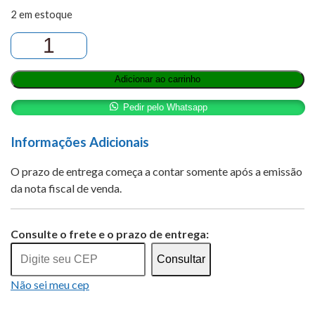
original
preço
2 em estoque
BLAUBIMAX
era:
atual
20
%
Adicionar ao carrinho
SOL
R$3.100,
é:
INJ
Pedir pelo Whatsapp
C/
10
Informações Adicionais
R$2.498
FRASCOS
O prazo de entrega começa a contar somente após a emissão
50
da nota fiscal de venda.
ML
-
Alternative:
ALBUMINA HUMANA
Consulte o frete e o prazo de entrega:
quantidade
Consultar
Não sei meu cep