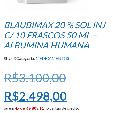
BLAUBIMAX 20 % SOL INJ
C/ 10 FRASCOS 50 ML –
ALBUMINA HUMANA
SKU:
3
Categoria:
MEDICAMENTOS
O
R$
3.100,00
preço
O
R$
2.498,00
ou em
4x de R$ 803,11
no cartão de crédito