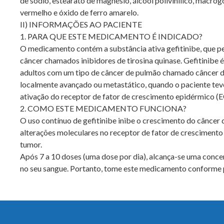
de sódio, estearato de magnésio, álcool polivinílico, macrogol
vermelho e óxido de ferro amarelo.
II) INFORMAÇÕES AO PACIENTE
1. PARA QUE ESTE MEDICAMENTO É INDICADO?
O medicamento contém a substância ativa gefitinibe, que p
câncer chamados inibidores de tirosina quinase. Gefitinibe 
adultos com um tipo de câncer de pulmão chamado câncer 
localmente avançado ou metastático, quando o paciente teve
ativação do receptor de fator de crescimento epidérmico (
2. COMO ESTE MEDICAMENTO FUNCIONA?
O uso contínuo de gefitinibe inibe o crescimento do câncer
alterações moleculares no receptor de fator de cresciment
tumor.
Após 7 a 10 doses (uma dose por dia), alcança-se uma conc
no seu sangue. Portanto, tome este medicamento conforme 