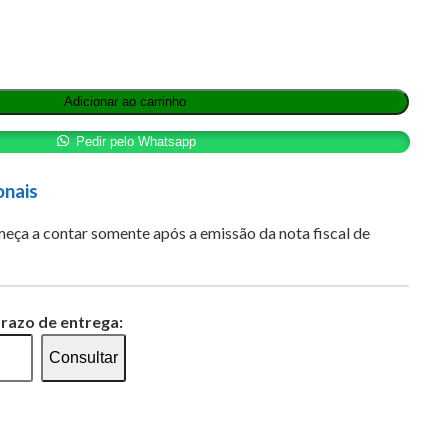
Adicionar ao carrinho
Pedir pelo Whatsapp
onais
eça a contar somente após a emissão da nota fiscal de
prazo de entrega:
Consultar