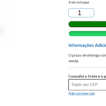
4 em estoque
GEFITINIBE
250MG
30COM
quantidade
Informações Adici
O prazo de entrega com
venda.
Alternative:
Consulte o frete e o 
Não sei meu cep