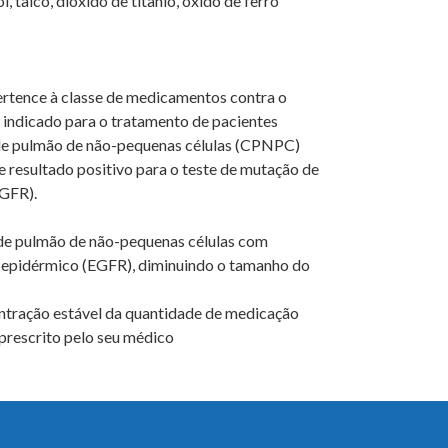
, talco, dióxido de titânio, óxido de ferro
ertence à classe de medicamentos contra o
é indicado para o tratamento de pacientes
de pulmão de não-pequenas células (CPNPC)
 resultado positivo para o teste de mutação de
EGFR).
 de pulmão de não-pequenas células com
o epidérmico (EGFR), diminuindo o tamanho do
entração estável da quantidade de medicação
prescrito pelo seu médico