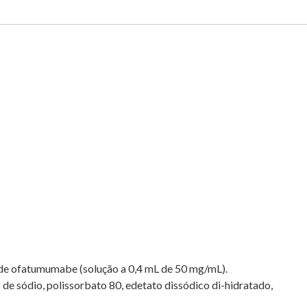
 de ofatumumabe (solução a 0,4 mL de 50 mg/mL).
o de sódio, polissorbato 80, edetato dissódico di-hidratado,