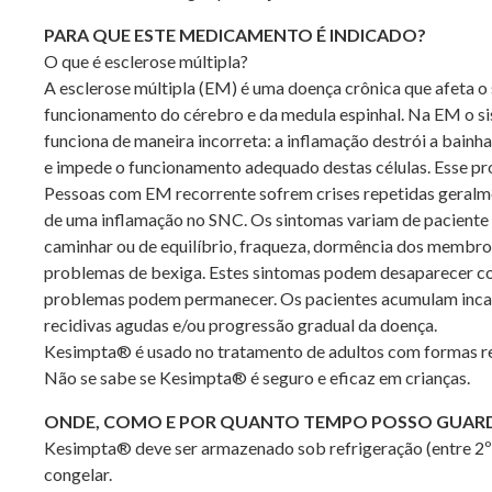
PARA QUE ESTE MEDICAMENTO É INDICADO?
O que é esclerose múltipla?
A esclerose múltipla (EM) é uma doença crônica que afeta o
funcionamento do cérebro e da medula espinhal. Na EM o s
funciona de maneira incorreta: a inflamação destrói a bain
e impede o funcionamento adequado destas células. Esse pr
Pessoas com EM recorrente sofrem crises repetidas geralmen
de uma inflamação no SNC. Os sintomas variam de paciente
caminhar ou de equilíbrio, fraqueza, dormência dos membros
problemas de bexiga. Estes sintomas podem desaparecer co
problemas podem permanecer. Os pacientes acumulam inca
recidivas agudas e/ou progressão gradual da doença.
Kesimpta® é usado no tratamento de adultos com formas rec
Não se sabe se Kesimpta® é seguro e eficaz em crianças.
ONDE, COMO E POR QUANTO TEMPO POSSO GUAR
Kesimpta® deve ser armazenado sob refrigeração (entre 2ºC
congelar.