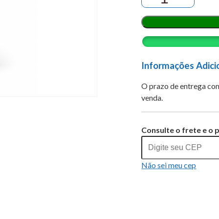
20
MG/0,4
ML
SOL
INJ
(ofatumumabe)
Informações Adici
quantidade
O prazo de entrega com
venda.
Alternative:
Consulte o frete e o 
Não sei meu cep