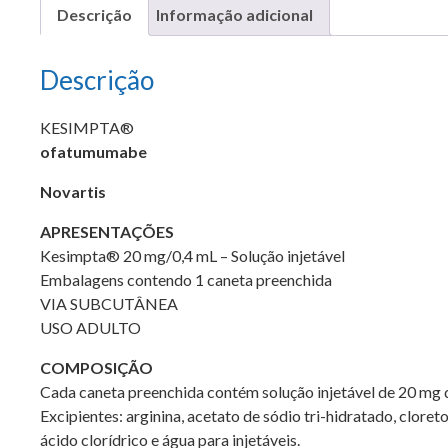
Descrição
Informação adicional
Descrição
KESIMPTA®
ofatumumabe
Novartis
APRESENTAÇÕES
Kesimpta® 20 mg/0,4 mL – Solução injetável
Embalagens contendo 1 caneta preenchida
VIA SUBCUTÂNEA
USO ADULTO
COMPOSIÇÃO
Cada caneta preenchida contém solução injetável de 20 mg
Excipientes: arginina, acetato de sódio tri-hidratado, cloret
ácido clorídrico e água para injetáveis.