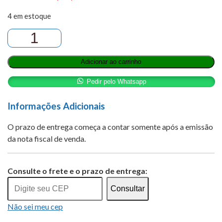
4 em estoque
LETROZOL
2,5MG
EUROFARMA
Adicionar ao carrinho
GENÉRICO
30
Pedir pelo Whatsapp
COMPRIMIDOS
quantidade
Informações Adicionais
O prazo de entrega começa a contar somente após a emissão
da nota fiscal de venda.
Alternative:
Consulte o frete e o prazo de entrega:
Consultar
Não sei meu cep