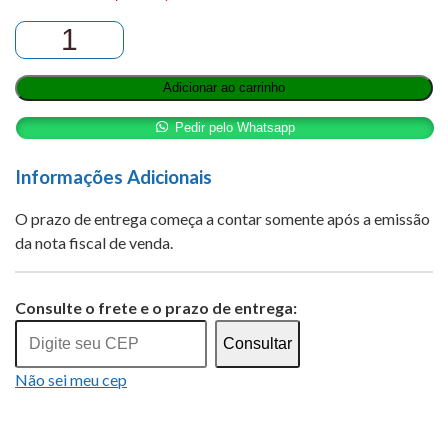
ZEJULA
100
MG
Adicionar ao carrinho
CAP
DURA
Pedir pelo Whatsapp
CT
BL
Informações Adicionais
AL
O prazo de entrega começa a contar somente após a emissão
PLAS
da nota fiscal de venda.
PVC/PCTFE
OPC
Alternative:
X
Consulte o frete e o prazo de entrega:
56
quantidade
Consultar
Não sei meu cep